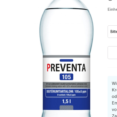
Einhe
Preve
105
Meng
Wi
Kr
od
Em
vo
Za