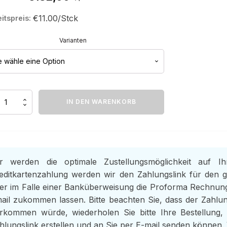
€11.00/Stck
itspreis:
Varianten
nta
IN DEN WARENKORB
e
r werden die optimale Zustellungsmöglichkeit auf I
editkartenzahlung werden wir den Zahlungslink für den g
er im Falle einer Banküberweisung die Proforma Rechnun
ail zukommen lassen. Bitte beachten Sie, dass der Zahlung
rkommen würde, wiederholen Sie bitte Ihre Bestellung, 
hlungslink erstellen und an Sie per E-mail senden können.