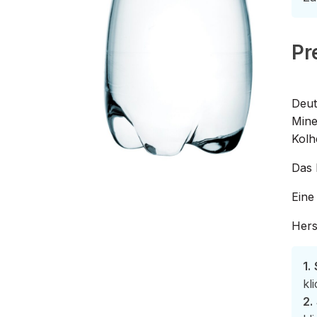
Pr
Deut
Mine
Kolh
Das 
Eine
Hers
1. 
kl
2.