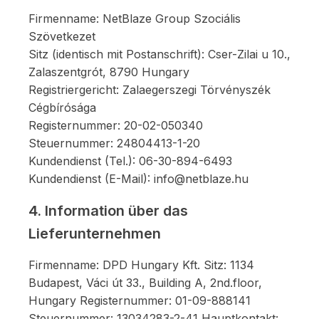
Firmenname: NetBlaze Group Szociális
Szövetkezet
Sitz (identisch mit Postanschrift): Cser-Zilai u 10.,
Zalaszentgrót, 8790 Hungary
Registriergericht: Zalaegerszegi Törvényszék
Cégbírósága
Registernummer: 20-02-050340
Steuernummer: 24804413-1-20
Kundendienst (Tel.): 06-30-894-6493
Kundendienst (E-Mail): info@netblaze.hu
4. Information über das
Lieferunternehmen
Firmenname: DPD Hungary Kft. Sitz: 1134
Budapest, Váci út 33., Building A, 2nd.floor,
Hungary Registernummer: 01-09-888141
Steuernummer: 13034283-2-41 Hauptkontakt: