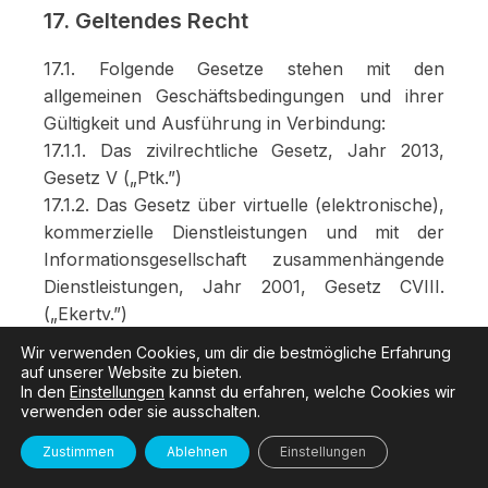
17. Geltendes Recht
17.1. Folgende Gesetze stehen mit den
allgemeinen Geschäftsbedingungen und ihrer
Gültigkeit und Ausführung in Verbindung:
17.1.1. Das zivilrechtliche Gesetz, Jahr 2013,
Gesetz V („Ptk.”)
17.1.2. Das Gesetz über virtuelle (elektronische),
kommerzielle Dienstleistungen und mit der
Informationsgesellschaft zusammenhängende
Dienstleistungen, Jahr 2001, Gesetz CVIII.
(„Ekertv.”)
17.1.3. Das Gesetz über Handel, Jahr 2005,
Wir verwenden Cookies, um dir die bestmögliche Erfahrung
Gesetz CLXIV (a „Kertv.”)
auf unserer Website zu bieten.
In den
Einstellungen
kannst du erfahren, welche Cookies wir
17.1.4. Das Gesetz über finanzielle und
verwenden oder sie ausschalten.
Werbeaktivitäten, Jahr 2008, Gesetz XLVIII (
„Grt.”)
Zustimmen
Ablehnen
Einstellungen
17.1.5. Das Gesetz über Informationssicherheit,